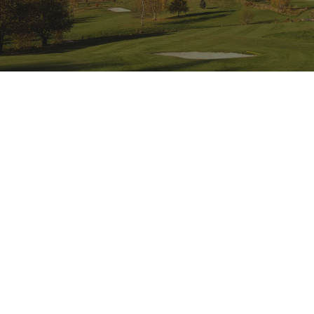
Golfové hřiště