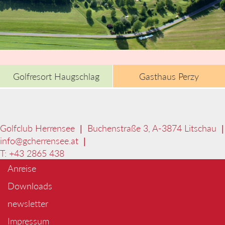
Golfresort Haugschlag
Gasthaus Perzy
Golfclub Herrensee | Buchenstraße 3, A-3874 Litschau |
info@
gcherrensee.at
|
T: +43 2865 438
Anreise
Downloads
newsletter
Impressum